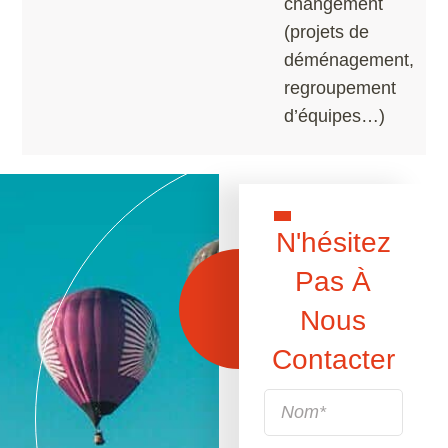
changement
(projets de
déménagement,
regroupement
d’équipes…)
N'hésitez
Pas À
Nous
Contacter